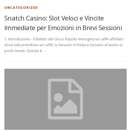
UNCATEGORIZED
Snatch Casino: Slot Veloci e Vincite
Immediate per Emozioni in Brevi Sessioni
1. Introduzione – Il Battito del Gioco Rapido Immagina un caffè affollato
dove tutti prendono un caffè, lo bevono in fretta e tornano al tavolo in
pochi minuti. Questa è …