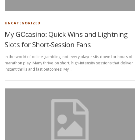
UNCATEGORIZED
My GOcasino: Quick Wins and Lightning
Slots for Short‑Session Fans
In the world of online gambling, not every player sits down for hours of
marathon play. Many thrive on short, high‑intensity sessions that deliver
instant thrills and fast outcomes. My …