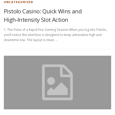
UNCATEGORIZED
Pistolo Casino: Quick Wins and
High‑Intensity Slot Action
1. The Pulse of a Rapid‑Fire Gaming Session When you log into Pistolo,
you’ll notice the interface is designed to keep adrenaline high and
downtime low. The layout is clean; …