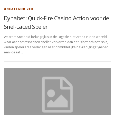
UNCATEGORIZED
Dynabet: Quick‑Fire Casino Action voor de
Snel‑Laced Speler
Waarom Snelheid belangrijk is in de Digitale Slot Arena In een wereld
waar aandachtsspannen sneller verkorten dan een slotmachine’s spin,
vinden spelers die verlangen naar onmiddellijke bevrediging Dynabet
een ideaal …