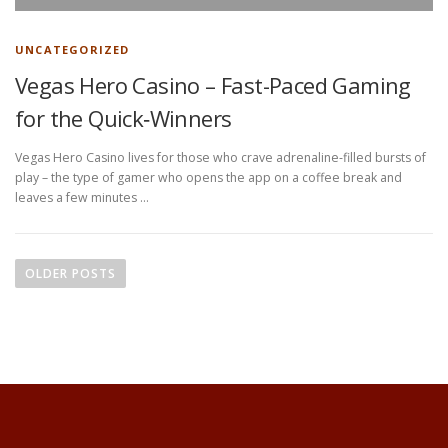
UNCATEGORIZED
Vegas Hero Casino – Fast-Paced Gaming
for the Quick‑Winners
Vegas Hero Casino lives for those who crave adrenaline‑filled bursts of
play – the type of gamer who opens the app on a coffee break and
leaves a few minutes …
P
o
OLDER POSTS
s
t
s
n
a
v