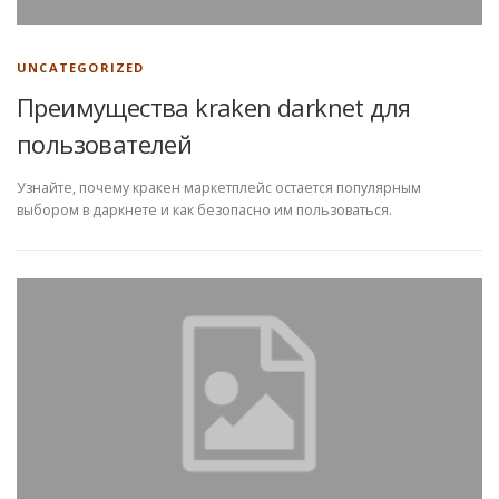
UNCATEGORIZED
Преимущества kraken darknet для
пользователей
Узнайте, почему кракен маркетплейс остается популярным
выбором в даркнете и как безопасно им пользоваться.