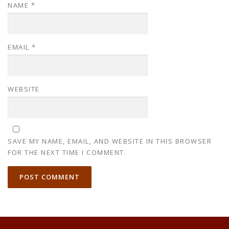
NAME
*
EMAIL
*
WEBSITE
SAVE MY NAME, EMAIL, AND WEBSITE IN THIS BROWSER
FOR THE NEXT TIME I COMMENT.