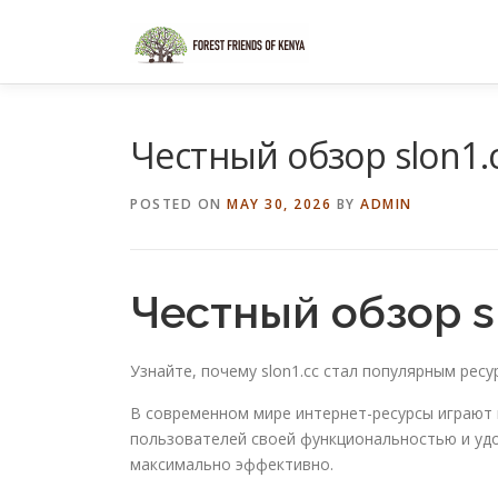
Skip
to
content
Честный обзор slon1.c
POSTED ON
MAY 30, 2026
BY
ADMIN
Честный обзор sl
Узнайте, почему slon1.cc стал популярным ресу
В современном мире интернет-ресурсы играют в
пользователей своей функциональностью и удо
максимально эффективно.