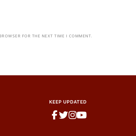
 BROWSER FOR THE NEXT TIME I COMMENT.
KEEP UPDATED