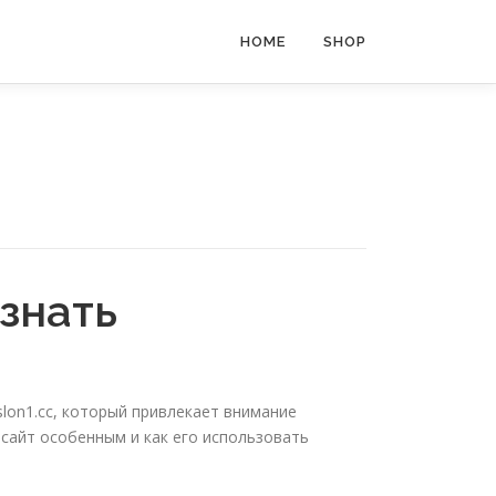
HOME
SHOP
 знать
lon1.cc, который привлекает внимание
сайт особенным и как его использовать