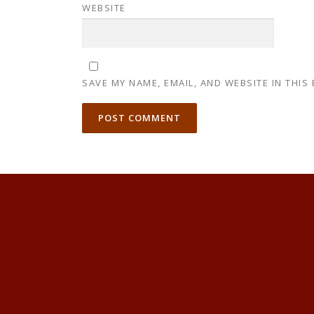
WEBSITE
SAVE MY NAME, EMAIL, AND WEBSITE IN THIS