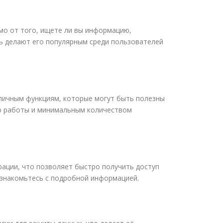
мо от того, ищете ли вы информацию,
ь делают его популярным среди пользователей
зличным функциям, которые могут быть полезны
тью работы и минимальным количеством
рации, что позволяет быстро получить доступ
знакомьтесь с подробной информацией.