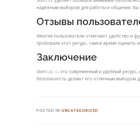
Slon1.cc уделяет большое внимание безопасно
надёжным выбором для работы и общения. Вы 
Отзывы пользователе
Многие пользователи отмечают удобство и функ
пробовали этот ресурс, самое время оценить е
Заключение
Slon1.cc — это современный и удобный ресурс
безопасность делают его отличным выбором для
POSTED IN
UNCATEGORIZED