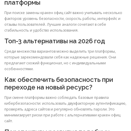
платформы
При поиске замены кракен офиц сайт важно учитывать несколько
факторов: уровень безопасности, скорость работы, интерфейс и
отзывы пользователей. Лучшие аналоги сочетают в себе
стабильность и удобство использования.
Топ-3 альтернативы на 2026 год
Среди множества вариантов можно выделить три платформы,
которые зарекомендовали себя как надежные решения. Они
предлагают схожий функционал, но с индивидуальными
особенностями.
Как обеспечить безопасность при
переходе на новый ресурс?
При смене платформы важно соблюдать базовые правила
кибербезопасности: использовать двухфакторную аутентификацию,
проверять адреса сайтов и регулярно обновлять пароли. Это
минимизирует риски при работе с альтернативами кракен офиц
сайт.