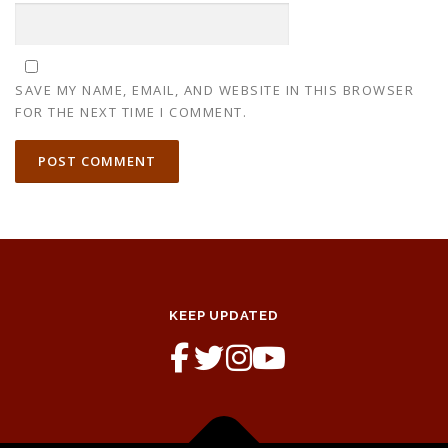
SAVE MY NAME, EMAIL, AND WEBSITE IN THIS BROWSER
FOR THE NEXT TIME I COMMENT.
KEEP UPDATED