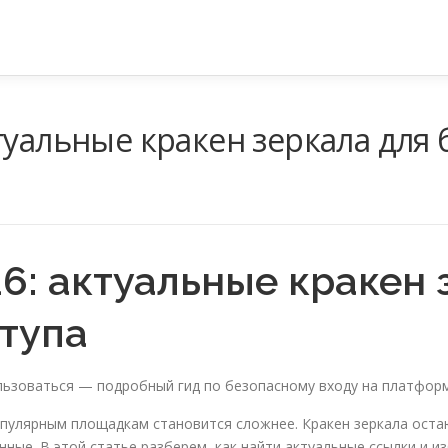
туальные кракен зеркала для 
6: актуальные кракен 
тупа
ользоваться — подробный гид по безопасному входу на платформ
опулярным площадкам становится сложнее. Кракен зеркала оста
нные. В этой статье разберем, как найти актуальные ссылки и 