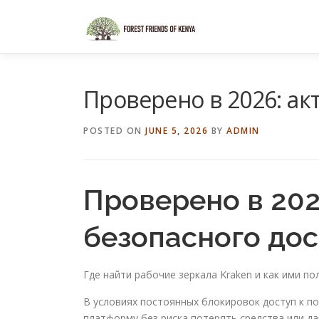
Skip
to
content
Проверено в 2026: ак
POSTED ON
JUNE 5, 2026
BY
ADMIN
Проверено в 202
безопасного дос
Где найти рабочие зеркала Kraken и как ими п
В условиях постоянных блокировок доступ к п
платформу без риска потерять средства или да