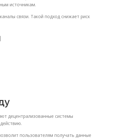
тным источникам.
аналы связи. Такой подход снижает риск
л
ду
ряют децентрализованные системы
здействию.
 позволит пользователям получать данные