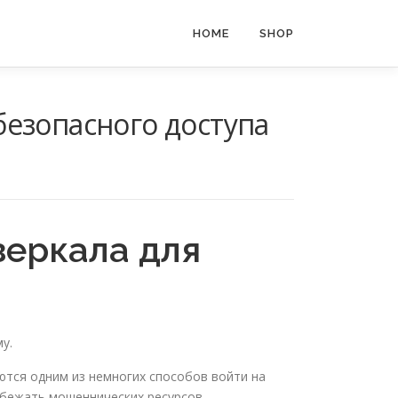
HOME
SHOP
безопасного доступа
зеркала для
у.
ются одним из немногих способов войти на
избежать мошеннических ресурсов.