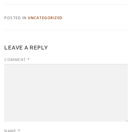
POSTED IN
UNCATEGORIZED
LEAVE A REPLY
COMMENT
*
NAME
*