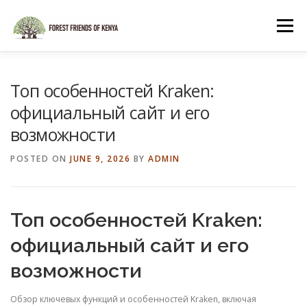
Skip
to
Menu
content
HOME
SHOP
Топ особенностей Kraken:
официальный сайт и его
возможности
POSTED ON
JUNE 9, 2026
BY
ADMIN
Топ особенностей Kraken:
официальный сайт и его
возможности
Обзор ключевых функций и особенностей Kraken, включая