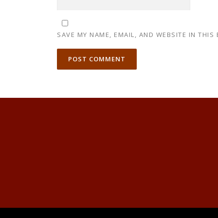
SAVE MY NAME, EMAIL, AND WEBSITE IN THIS