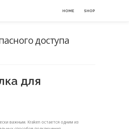
HOME
SHOP
пасного доступа
лка для
ски важным. Kraken остается одним из
уальных способов подключения.