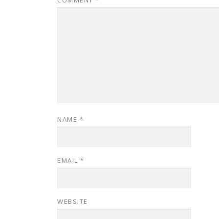
COMMENT
*
NAME
*
EMAIL
*
WEBSITE