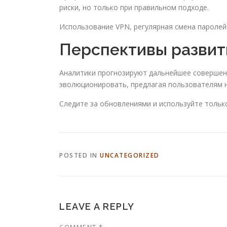
риски, но только при правильном подходе.
Использование VPN, регулярная смена паролей
Перспективы разви
Аналитики прогнозируют дальнейшее совершенс
эволюционировать, предлагая пользователям 
Следите за обновлениями и используйте тольк
POSTED IN
UNCATEGORIZED
LEAVE A REPLY