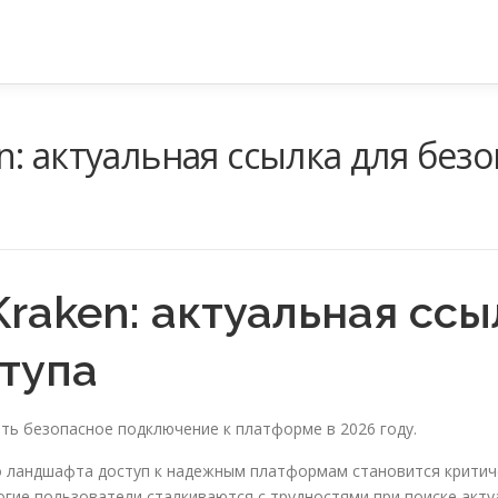
: актуальная ссылка для безо
raken: актуальная ссы
тупа
ить безопасное подключение к платформе в 2026 году.
 ландшафта доступ к надежным платформам становится критиче
гие пользователи сталкиваются с трудностями при поиске акт