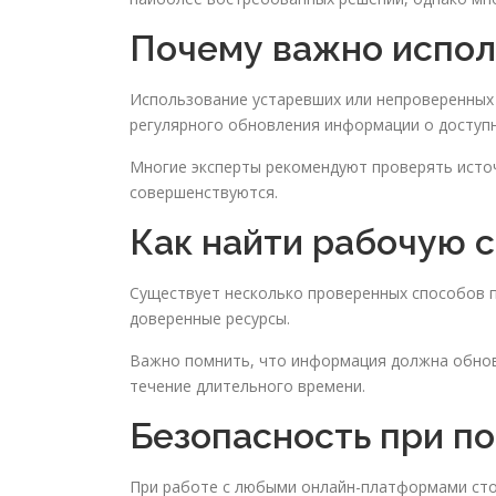
Почему важно испол
Использование устаревших или непроверенных
регулярного обновления информации о доступн
Многие эксперты рекомендуют проверять источ
совершенствуются.
Как найти рабочую с
Существует несколько проверенных способов п
доверенные ресурсы.
Важно помнить, что информация должна обновл
течение длительного времени.
Безопасность при п
При работе с любыми онлайн-платформами сто