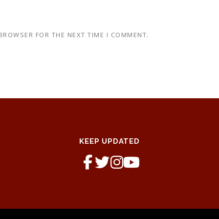
 BROWSER FOR THE NEXT TIME I COMMENT.
KEEP UPDATED