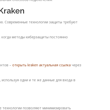
Kraken
ью. Современные технологии защиты требуют
у, когда методы киберзащиты постоянно
антов –
открыть kraken актуальная ссылка
через
используя одни и те же данные для входа в
ые технологии позволяют минимизировать