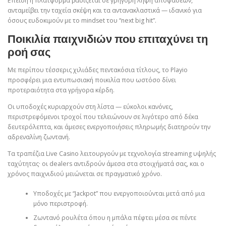
Επειδή η πλατφόρμα βασίζεται σε γρήγορη λήψη αποφάσεων,
ανταμείβει την ταχεία σκέψη και τα αντανακλαστικά — ιδανικό για
όσους ευδοκιμούν με το mindset του “next big hit”.
Ποικιλία παιχνιδιών που επιταχύνει τη
ροή σας
Με περίπου τέσσερις χιλιάδες πεντακόσια τίτλους, το Playio
προσφέρει μια εντυπωσιακή ποικιλία που ωστόσο δίνει
προτεραιότητα στα γρήγορα κέρδη.
Οι υποδοχές κυριαρχούν στη λίστα — εύκολοι κανόνες,
περιστρεφόμενοι τροχοί που τελειώνουν σε λιγότερο από δέκα
δευτερόλεπτα, και άμεσες ενεργοποιήσεις πληρωμής διατηρούν την
αδρεναλίνη ζωντανή.
Τα τραπέζια Live Casino λειτουργούν με τεχνολογία streaming υψηλής
ταχύτητας· οι dealers αντιδρούν άμεσα στα στοιχήματά σας, και ο
χρόνος παιχνιδιού μειώνεται σε πραγματικό χρόνο.
Υποδοχές με “Jackpot” που ενεργοποιούνται μετά από μια
μόνο περιστροφή.
Ζωντανό ρουλέτα όπου η μπάλα πέφτει μέσα σε πέντε