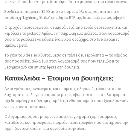
το κινητό σας buzzes με ειδοποίηση ότι το μπόνους crab είναι ενεργό.
Συνδέεστε, παίρνετε $500 από το πορτοφόλι σας, και πατάτε την
υποδοχή “Lightning Strike” επειδή το RTP της διαφημίζεται ως υψηλό.
Ο τροχός περιστρέφεται, σταματά μετά από εννέα δευτερόλεπτα, και
κερδίζετε το jackpot! Αμέσως η πληρωμή εμφανίζεται στον λογαριασμό
σας· αποφασίζετε να κάνετε ένα μικρό στοίχημα στο live baccarat
αμέσως μετά.
Το χέρι του dealer λύνεται μέσα σε πέντε δευτερόλεπτα — το κέρδος
σας προσθέτει άλλα $50 στον λογαριασμό σας πριν τελειώσει το
μεσημεριανό και επιστρέφετε στη δουλειά.
Κατακλείδα – Έτοιμοι να βουτήξετε;
Αν οι γρήγορες συγκινήσεις και οι άμεσες πληρωμές είναι αυτό που
λαχταράτε, το Playio το προσφέρει ακριβώς αυτό — μια πλατφόρμα
σχεδιασμένη για σύντομες εκρήξεις ενθουσιασμού που εξακολουθούν
να είναι ανταποδοτικές.
Ο λογαριασμός σας μπορεί να αυξηθεί γρήγορα χάρη σε άμεσες
καταθέσεις και προσφορές δωρεάν περιστροφών που διατηρούν την
ορμή ζωντανή από τη μια συνεδρία στην άλλη.