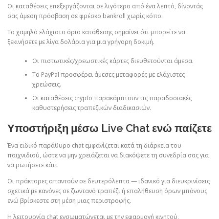
Οι καταθέσεις επεξεργάζονται σε λιγότερο από ένα λεπτό, δίνοντάς
σας άμεση πρόσβαση σε φρέσκο bankroll χωρίς κόπο.
Το χαμηλό ελάχιστο όριο κατάθεσης σημαίνει ότι μπορείτε να
ξεκινήσετε με λίγα δολάρια για μια γρήγορη δοκιμή.
Οι πιστωτικές/χρεωστικές κάρτες διευθετούνται άμεσα.
Το PayPal προσφέρει άμεσες μεταφορές με ελάχιστες
χρεώσεις.
Οι καταθέσεις crypto παρακάμπτουν τις παραδοσιακές
καθυστερήσεις τραπεζικών διαδικασιών.
Υποστήριξη μέσω Live Chat ενώ παίζετε
Ένα ειδικό παράθυρο chat εμφανίζεται κατά τη διάρκεια του
παιχνιδιού, ώστε να μην χρειάζεται να διακόψετε τη συνεδρία σας για
να ρωτήσετε κάτι.
Οι πράκτορες απαντούν σε δευτερόλεπτα — ιδανικό για διευκρινίσεις
σχετικά με κανόνες σε ζωντανό τραπέζι ή επαλήθευση όρων μπόνους
ενώ βρίσκεστε στη μέση μιας περιστροφής.
Η λειτουργία chat ενσωματώνεται με την εφαρμογή κινητού,