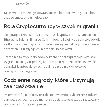
zarobków.
Ta sekwencja może być powtarzana wielokrotnie w ciągu dnia bez
dużego zmęczenia umysłowego.
Rola Cryptocurrency w szybkim graniu
Akceptacja przez BC GAME ponad 100 kryptowalut — w tym Bitcoin,
Ethereum, Solana i Binance Coin — dodaje kolejny poziom wygody dla
krótkich sesji. Depozyty kryptowalutowe są niemal natychmiastowe w
porównaniu z tradycyjnymi metodami bankowymi.
Gracze mogą szybko doładować konto podczas przerwy i wypłacić
wygrane na miejscu, jeśli zajdzie taka potrzeba. Natychmiastowość
transakcji kryptowalutowych idealnie uzupełnia cykl wysokiej
intensywności rozgrywki.
Codzienne nagrody, które utrzymują
zaangażowanie
System nagród platformy jest dostosowany do szybkiej gry. Codzienne
darmowe obroty i spadki monet są dostarczane w czasie rzeczywistym,
gdy gracze kończą każdą sesję.