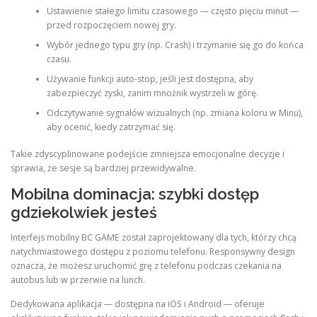
Ustawienie stałego limitu czasowego — często pięciu minut —
przed rozpoczęciem nowej gry.
Wybór jednego typu gry (np. Crash) i trzymanie się go do końca
czasu.
Używanie funkcji auto‑stop, jeśli jest dostępna, aby
zabezpieczyć zyski, zanim mnożnik wystrzeli w górę.
Odczytywanie sygnałów wizualnych (np. zmiana koloru w Minu),
aby ocenić, kiedy zatrzymać się.
Takie zdyscyplinowane podejście zmniejsza emocjonalne decyzje i
sprawia, że sesje są bardziej przewidywalne.
Mobilna dominacja: szybki dostęp
gdziekolwiek jesteś
Interfejs mobilny BC GAME został zaprojektowany dla tych, którzy chcą
natychmiastowego dostępu z poziomu telefonu. Responsywny design
oznacza, że możesz uruchomić grę z telefonu podczas czekania na
autobus lub w przerwie na lunch.
Dedykowana aplikacja — dostępna na iOS i Android — oferuje