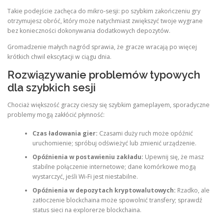
Takie podejście zachęca do mikro‑sesji: po szybkim zakończeniu gry
otrzymujesz obróć, który może natychmiast zwiększyć twoje wygrane
bez konieczności dokonywania dodatkowych depozytów.
Gromadzenie małych nagród sprawia, że gracze wracają po więcej
krótkich chwil ekscytacji w ciągu dnia.
Rozwiązywanie problemów typowych
dla szybkich sesji
Chociaż większość graczy cieszy się szybkim gameplayem, sporadyczne
problemy mogą zakłócić płynność:
Czas ładowania gier:
Czasami duży ruch może opóźnić
uruchomienie; spróbuj odświeżyć lub zmienić urządzenie.
Opóźnienia w postawieniu zakładu:
Upewnij się, że masz
stabilne połączenie internetowe; dane komórkowe mogą
wystarczyć, jeśli Wi‑Fi jest niestabilne.
Opóźnienia w depozytach kryptowalutowych:
Rzadko, ale
zatłoczenie blockchaina może spowolnić transfery; sprawdź
status sieci na explorerze blockchaina.