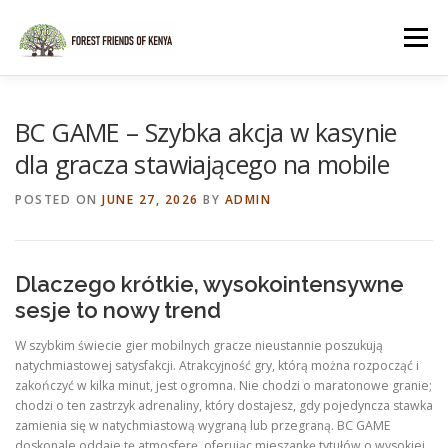
Skip
to
Menu
content
HOME
SHOP
BC GAME – Szybka akcja w kasynie
dla gracza stawiającego na mobile
POSTED ON
JUNE 27, 2026
BY
ADMIN
Dlaczego krótkie, wysokointensywne
sesje to nowy trend
W szybkim świecie gier mobilnych gracze nieustannie poszukują
natychmiastowej satysfakcji. Atrakcyjność gry, którą można rozpocząć i
zakończyć w kilka minut, jest ogromna. Nie chodzi o maratonowe granie;
chodzi o ten zastrzyk adrenaliny, który dostajesz, gdy pojedyncza stawka
zamienia się w natychmiastową wygraną lub przegraną. BC GAME
doskonale oddaje tę atmosferę, oferując mieszankę tytułów o wysokiej