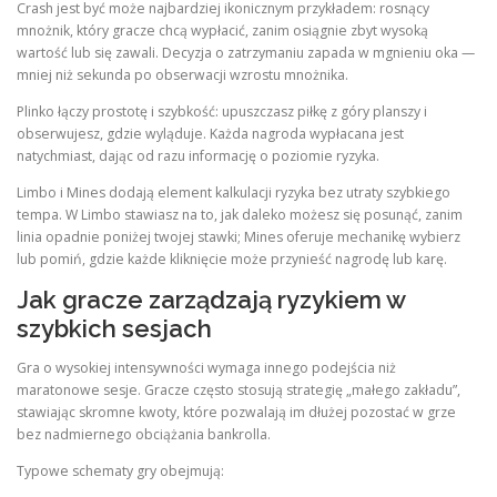
Crash jest być może najbardziej ikonicznym przykładem: rosnący
mnożnik, który gracze chcą wypłacić, zanim osiągnie zbyt wysoką
wartość lub się zawali. Decyzja o zatrzymaniu zapada w mgnieniu oka —
mniej niż sekunda po obserwacji wzrostu mnożnika.
Plinko łączy prostotę i szybkość: upuszczasz piłkę z góry planszy i
obserwujesz, gdzie wyląduje. Każda nagroda wypłacana jest
natychmiast, dając od razu informację o poziomie ryzyka.
Limbo i Mines dodają element kalkulacji ryzyka bez utraty szybkiego
tempa. W Limbo stawiasz na to, jak daleko możesz się posunąć, zanim
linia opadnie poniżej twojej stawki; Mines oferuje mechanikę wybierz
lub pomiń, gdzie każde kliknięcie może przynieść nagrodę lub karę.
Jak gracze zarządzają ryzykiem w
szybkich sesjach
Gra o wysokiej intensywności wymaga innego podejścia niż
maratonowe sesje. Gracze często stosują strategię „małego zakładu”,
stawiając skromne kwoty, które pozwalają im dłużej pozostać w grze
bez nadmiernego obciążania bankrolla.
Typowe schematy gry obejmują: