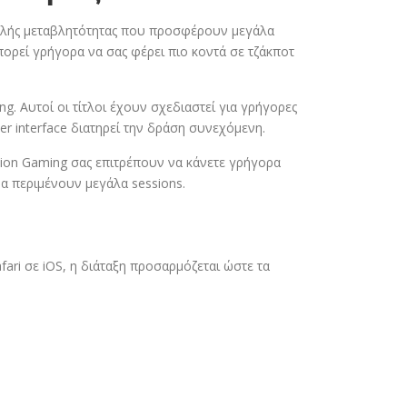
ψηλής μεταβλητότητας που προσφέρουν μεγάλα
πορεί γρήγορα να σας φέρει πιο κοντά σε τζάκποτ
ng. Αυτοί οι τίτλοι έχουν σχεδιαστεί για γρήγορες
r interface διατηρεί την δράση συνεχόμενη.
lution Gaming σας επιτρέπουν να κάνετε γρήγορα
να περιμένουν μεγάλα sessions.
fari σε iOS, η διάταξη προσαρμόζεται ώστε τα