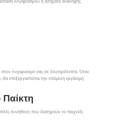
ατάσταση λογαριασμού ή αιτήματα ανάληψης
ν στον λογαριασμό σας σε δευτερόλεπτα. Όταν
, θα επεξεργαστείται την επόμενη εργάσιμη
 Παίκτη
απλές συνήθειες που διατηρούν το παιχνίδι