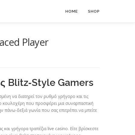
HOME
SHOP
Paced Player
υς Blitz‑Style Gamers
σμένη να διατηρεί τον ρυθμό γρήγορο και τις
ενο κουλοχέρη που προσφέρει μια συναρπαστική
ν πάνω‑δεξιά γωνία που σας επιτρέπει να μπείτε
και γρήγορα τραπέζια live casino. Είτε βρίσκεστε