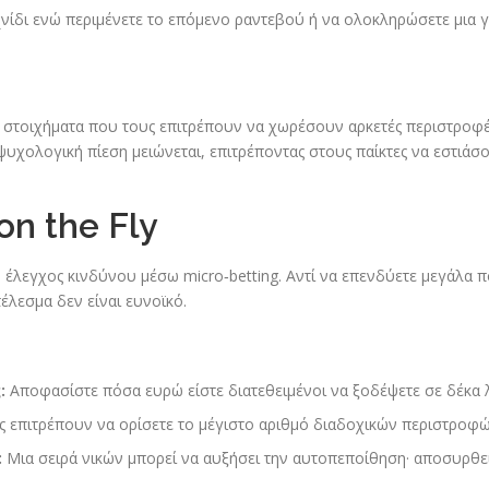
ιχνίδι ενώ περιμένετε το επόμενο ραντεβού ή να ολοκληρώσετε μια 
α στοιχήματα που τους επιτρέπουν να χωρέσουν αρκετές περιστροφές 
χολογική πίεση μειώνεται, επιτρέποντας στους παίκτες να εστιάσο
on the Fly
 έλεγχος κινδύνου μέσω micro‑betting. Αντί να επενδύετε μεγάλα π
έλεσμα δεν είναι ευνοϊκό.
:
Αποφασίστε πόσα ευρώ είστε διατεθειμένοι να ξοδέψετε σε δέκα λε
ς επιτρέπουν να ορίσετε το μέγιστο αριθμό διαδοχικών περιστροφώ
:
Μια σειρά νικών μπορεί να αυξήσει την αυτοπεποίθηση· αποσυρθείτ