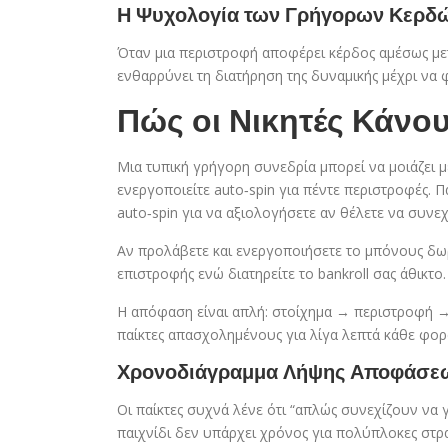
Η Ψυχολογία των Γρήγορων Κερδ
Όταν μια περιστροφή αποφέρει κέρδος αμέσως μετ
ενθαρρύνει τη διατήρηση της δυναμικής μέχρι να
Πώς οι Νικητές Κάνου
Μια τυπική γρήγορη συνεδρία μπορεί να μοιάζει με
ενεργοποιείτε auto‑spin για πέντε περιστροφές. 
auto‑spin για να αξιολογήσετε αν θέλετε να συνεχ
Αν προλάβετε και ενεργοποιήσετε το μπόνους δω
επιστροφής ενώ διατηρείτε το bankroll σας άθικτο.
Η απόφαση είναι απλή: στοίχημα → περιστροφή →
παίκτες απασχολημένους για λίγα λεπτά κάθε φορ
Χρονοδιάγραμμα Λήψης Αποφάσεων
Οι παίκτες συχνά λένε ότι “απλώς συνεχίζουν να
παιχνίδι δεν υπάρχει χρόνος για πολύπλοκες στρα