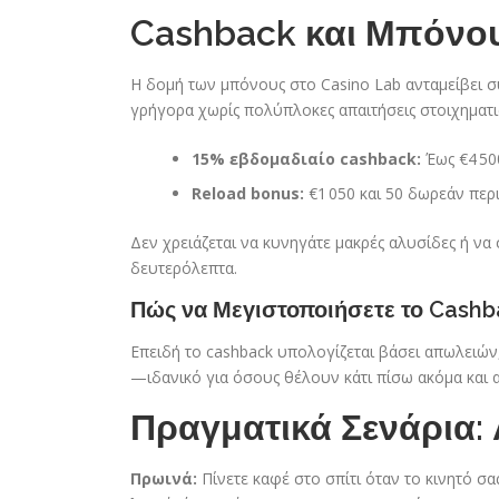
Cashback και Μπόνου
Η δομή των μπόνους στο Casino Lab ανταμείβει 
γρήγορα χωρίς πολύπλοκες απαιτήσεις στοιχηματ
15% εβδομαδιαίο cashback:
Έως €4 500
Reload bonus:
€1 050 και 50 δωρεάν περ
Δεν χρειάζεται να κυνηγάτε μακρές αλυσίδες ή να
δευτερόλεπτα.
Πώς να Μεγιστοποιήσετε το Cash
Επειδή το cashback υπολογίζεται βάσει απωλειών,
—ιδανικό για όσους θέλουν κάτι πίσω ακόμα και 
Πραγματικά Σενάρια:
Πρωινά:
Πίνετε καφέ στο σπίτι όταν το κινητό σ