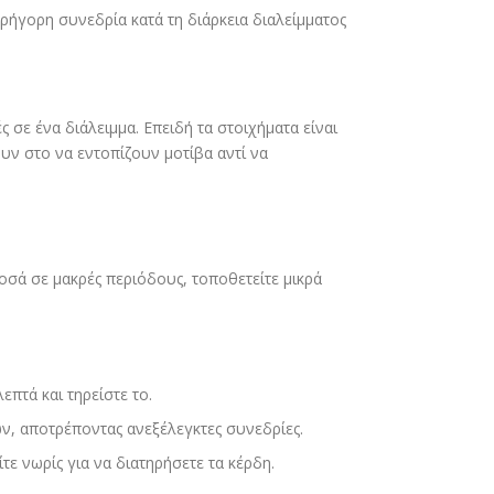
γρήγορη συνεδρία κατά τη διάρκεια διαλείμματος
σε ένα διάλειμμα. Επειδή τα στοιχήματα είναι
υν στο να εντοπίζουν μοτίβα αντί να
οσά σε μακρές περιόδους, τοποθετείτε μικρά
πτά και τηρείστε το.
ν, αποτρέποντας ανεξέλεγκτες συνεδρίες.
ε νωρίς για να διατηρήσετε τα κέρδη.