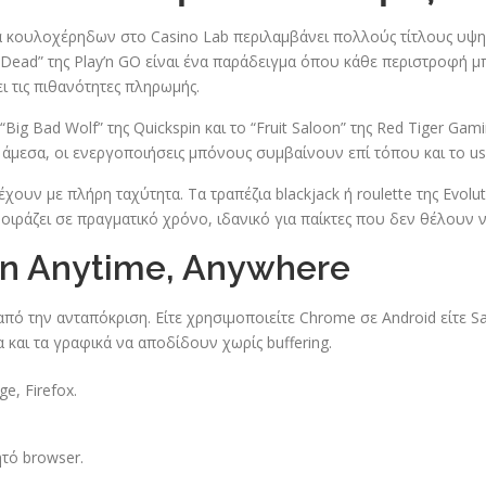
ιρά κουλοχέρηδων στο Casino Lab περιλαμβάνει πολλούς τίτλους υ
 Dead” της Play’n GO είναι ένα παράδειγμα όπου κάθε περιστροφή μ
 τις πιθανότητες πληρωμής.
g Bad Wolf” της Quickspin και το “Fruit Saloon” της Red Tiger Gami
άμεσα, οι ενεργοποιήσεις μπόνους συμβαίνουν επί τόπου και το use
τρέχουν με πλήρη ταχύτητα. Τα τραπέζια blackjack ή roulette της Evo
μοιράζει σε πραγματικό χρόνο, ιδανικό για παίκτες που δεν θέλουν 
in Anytime, Anywhere
πό την ανταπόκριση. Είτε χρησιμοποιείτε Chrome σε Android είτε Sa
 και τα γραφικά να αποδίδουν χωρίς buffering.
e, Firefox.
τό browser.