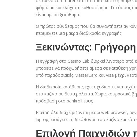
σε τρένο commuter είτε στο σπίτι κατά τη διάρκει
φόρτωμα και ελάχιστη καθυστέρηση. Για όσους απ
είναι άμεσα ξεκάθαρα.
Ο πρώτος σύνδεσμος που θα συναντήσετε αν κάνε
περιμένετε μια μακρά διαδικασία εγγραφής.
Ξεκινώντας: Γρήγορη
Η εγγραφή στο Casino Lab διαρκεί λιγότερο από έ
μπορείτε να προχωρήσετε άμεσα σε κατάθεση χρη
από παραδοσιακές MasterCard και Visa μέχρι νεότε
Η διαδικασία κατάθεσης έχει σχεδιαστεί για ταχ
στο καζίνο σε δευτερόλεπτα. Χωρίς κουραστικά β
πρόσβαση στο bankroll τους.
Επειδή όλα διαχειρίζονται μέσω web browser, δεν
laptop, εισάγετε τη διεύθυνση του καζίνο και είστε
Επιλογή Παιχνιδιών π