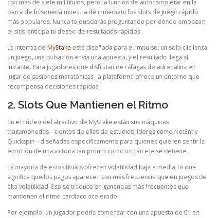
con más de siete mil títulos, pero la función de autocompletar en la
barra de búsqueda muestra de inmediato los slots de juego rápido
más populares. Nunca te quedarás preguntando por dónde empezar;
el sitio anticipa tu deseo de resultados rápidos.
La interfaz de
MyStake
está diseñada para el impulso: un solo clic lanza
un juego, una pulsación envía una apuesta, y el resultado llega al
instante. Para jugadores que disfrutan de ráfagas de adrenalina en
lugar de sesiones maratónicas, la plataforma ofrece un entorno que
recompensa decisiones rápidas.
2. Slots Que Mantienen el Ritmo
En el núcleo del atractivo de MyStake están sus máquinas
tragamonedas—cientos de ellas de estudios líderes como NetEnt y
Quickspin—diseñadas específicamente para quienes quieren sentir la
emoción de una victoria tan pronto como un carrete se detiene.
La mayoría de estos títulos ofrecen volatilidad baja a media, lo que
significa que los pagos aparecen con más frecuencia que en juegos de
alta volatilidad. Eso se traduce en ganancias más frecuentes que
mantienen el ritmo cardíaco acelerado.
Por ejemplo, un jugador podría comenzar con una apuesta de €1 en