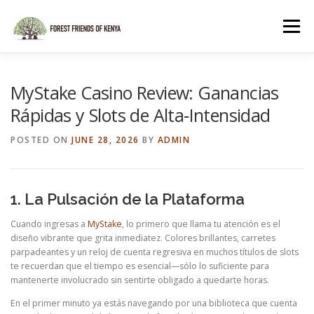
Skip
to
Menu
content
HOME
SHOP
MyStake Casino Review: Ganancias
Rápidas y Slots de Alta‑Intensidad
POSTED ON
JUNE 28, 2026
BY
ADMIN
1. La Pulsación de la Plataforma
Cuando ingresas a
MyStake
, lo primero que llama tu atención es el
diseño vibrante que grita inmediatez. Colores brillantes, carretes
parpadeantes y un reloj de cuenta regresiva en muchos títulos de slots
te recuerdan que el tiempo es esencial—sólo lo suficiente para
mantenerte involucrado sin sentirte obligado a quedarte horas.
En el primer minuto ya estás navegando por una biblioteca que cuenta