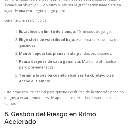
alcance mi objetivo.” El objetivo suele ser la gratificación inmediata en
lugar de una estrategia a largo plazo.
Durante una sesión típica:
Establece un límite de tiempo:
15 minutos de juego.
Elige slots de volatilidad baja:
Aumenta la frecuencia de
ganancias.
Mantén apuestas planas:
Evita grandes oscilaciones.
Pausa después de cada ganancia:
Mantiene el impulso
pero previene fatiga.
Termina la sesión cuando alcanzes tu objetivo o se
acabe el tiempo:
Este ritmo resulta natural para quienes disfrutan de la emoción pero no
les gusta estar pendientes de apuestas o pérdidas durante mucho
tiempo.
8. Gestión del Riesgo en Ritmo
Acelerado