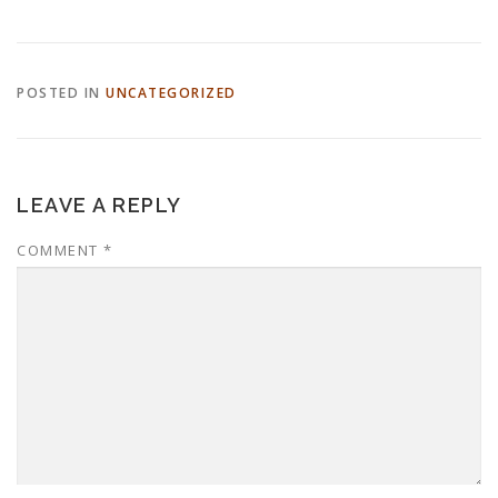
POSTED IN
UNCATEGORIZED
LEAVE A REPLY
COMMENT
*