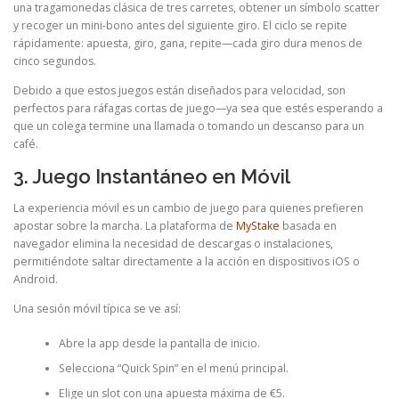
una tragamonedas clásica de tres carretes, obtener un símbolo scatter
y recoger un mini‑bono antes del siguiente giro. El ciclo se repite
rápidamente: apuesta, giro, gana, repite—cada giro dura menos de
cinco segundos.
Debido a que estos juegos están diseñados para velocidad, son
perfectos para ráfagas cortas de juego—ya sea que estés esperando a
que un colega termine una llamada o tomando un descanso para un
café.
3. Juego Instantáneo en Móvil
La experiencia móvil es un cambio de juego para quienes prefieren
apostar sobre la marcha. La plataforma de
MyStake
basada en
navegador elimina la necesidad de descargas o instalaciones,
permitiéndote saltar directamente a la acción en dispositivos iOS o
Android.
Una sesión móvil típica se ve así:
Abre la app desde la pantalla de inicio.
Selecciona “Quick Spin” en el menú principal.
Elige un slot con una apuesta máxima de €5.