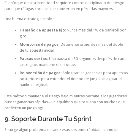
El enfoque de alta intensidad requiere control disciplinado del riesgo
para que ráfagas cortas no se conviertan en pérdidas mayores.
Una buena estrategia implica:
Tamaño de apuesta fijo:
Nunca más del 1% de bankroll por
giro.
Monitoreo de pagos:
Detenerse si pierdes más del doble
de tu apuesta inicial.
Pausas cortas:
Una pausa de 30 segundos después de cada
cinco giros mantiene el enfoque.
Reinversión de pagos:
Solo usar las ganancias para apuestas
posteriores para extender el tiempo de juego sin agotar el
bankroll original.
Este método mantiene el riesgo bajo mientras permite a los jugadores
buscar ganancias rápidas—un equilibrio que resuena con muchos que
prefieren un juego ágil.
9. Soporte Durante Tu Sprint
Si surge algún problema durante esas sesiones rápidas—como un