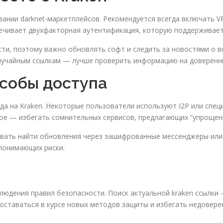
ании darknet-маркетплейсов. Рекомендуется всегда включать VP
ечивает двухфакторная аутентификация, которую поддерживае
ти, поэтому важно обновлять софт и следить за новостями о в
случайным ссылкам — лучше проверить информацию на доверенны
собы доступа
а на Kraken. Некоторые пользователи используют I2P или спец
ое — избегать сомнительных сервисов, предлагающих “упрощенн
овать найти обновления через зашифрованные мессенджеры или
понимающих риски.
блюдения правил безопасности. Поиск актуальной kraken ссылки
оставаться в курсе новых методов защиты и избегать недовер