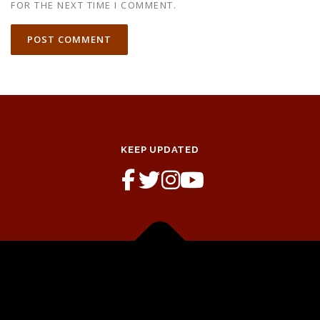
FOR THE NEXT TIME I COMMENT.
KEEP UPDATED
Copyright © 2026 Msitu Nursery
–
OnePress
theme by
FameThemes